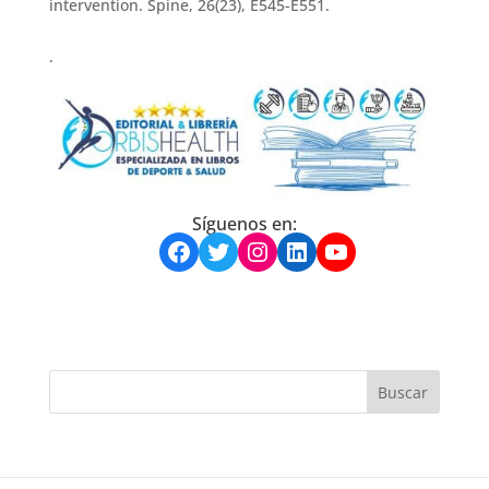
intervention. Spine, 26(23), E545-E551.
.
Síguenos en:
Facebook
Twitter
Instagram
LinkedIn
YouTube