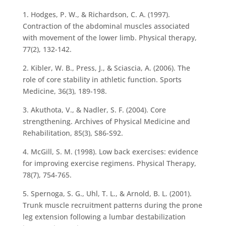
1. Hodges, P. W., & Richardson, C. A. (1997).
Contraction of the abdominal muscles associated
with movement of the lower limb. Physical therapy,
77(2), 132-142.
2. Kibler, W. B., Press, J., & Sciascia, A. (2006). The
role of core stability in athletic function. Sports
Medicine, 36(3), 189-198.
3. Akuthota, V., & Nadler, S. F. (2004). Core
strengthening. Archives of Physical Medicine and
Rehabilitation, 85(3), S86-S92.
4. McGill, S. M. (1998). Low back exercises: evidence
for improving exercise regimens. Physical Therapy,
78(7), 754-765.
5. Spernoga, S. G., Uhl, T. L., & Arnold, B. L. (2001).
Trunk muscle recruitment patterns during the prone
leg extension following a lumbar destabilization