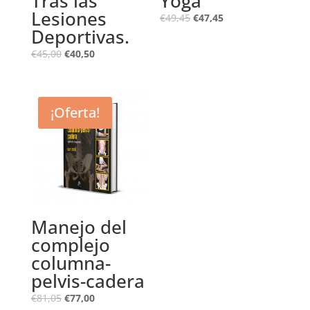
Tras las
Yoga
Lesiones
€
49,45
€
47,45
Deportivas.
€
45,00
€
40,50
¡Oferta!
Manejo del
complejo
columna-
pelvis-cadera
€
81,05
€
77,00