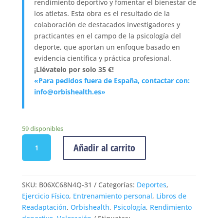
rendimiento deportivo y fomentar el bienestar de
los atletas. Esta obra es el resultado de la
colaboración de destacados investigadores y
practicantes en el campo de la psicología del
deporte, que aportan un enfoque basado en
evidencia científica y práctica profesional.
¡Llévatelo por solo 35 €!
«Para pedidos fuera de España, contactar con:
info@orbishealth.es»
59 disponibles
Avances
Añadir al carrito
en
el
entrenamiento
de
SKU:
B06XC68N4Q-31
Categorías:
Deportes
,
habilidades
Ejercicio Físico
,
Entrenamiento personal
,
Libros de
mentales
Readaptación
,
Orbishealth
,
Psicología
,
Rendimiento
cantidad