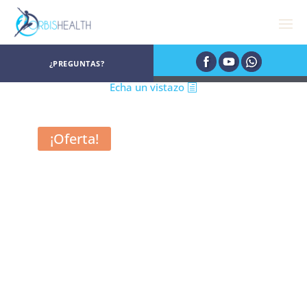
¿PREGUNTAS?
Echa un vistazo
¡Oferta!