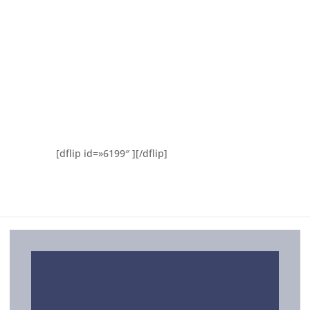
[dflip id=»6199″ ][/dflip]
SERVICIOS