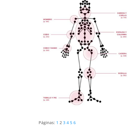
Páginas:
1
2
3
4
5
6