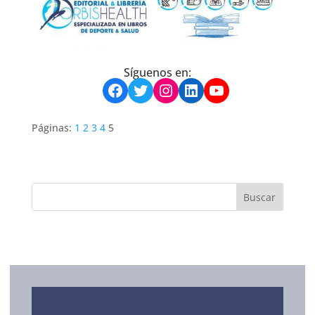
Síguenos en:
Facebook
Twitter
Instagram
LinkedIn
YouTube
Páginas:
1
2
3
4
5
SERVICIOS