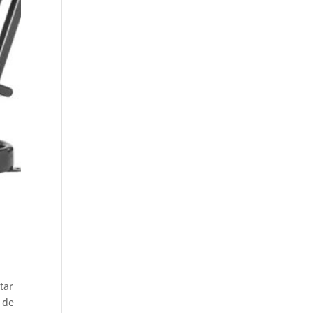
tar
a de