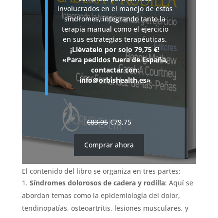
involucrados en el manejo de estos
síndromes, integrando tanto la
terapia manual como el ejercicio
en sus estrategias terapéuticas.
¡Llévatelo por solo 79,75 €!
«Para pedidos fuera de España,
contactar con:
info@orbishealth.es»
€
83,95
€
79,75
Comprar ahora
El contenido del libro se organiza en tres partes:
Síndromes dolorosos de cadera y rodilla
: Aquí se
abordan temas como la epidemiología del dolor,
tendinopatías, osteoartritis, lesiones musculares, y